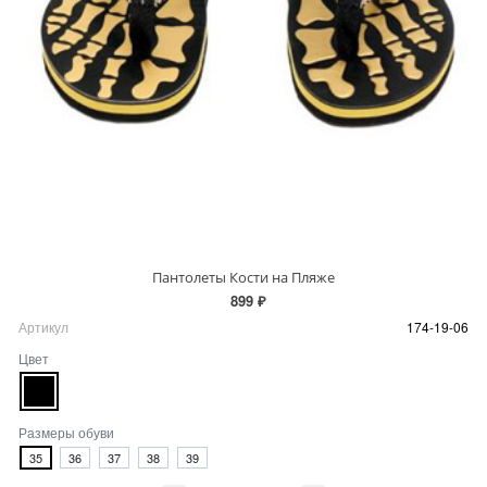
Пантолеты Кости на Пляже
899 ₽
Артикул
174-19-06
Цвет
Размеры обуви
35
36
37
38
39